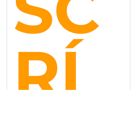
SC
RÍ