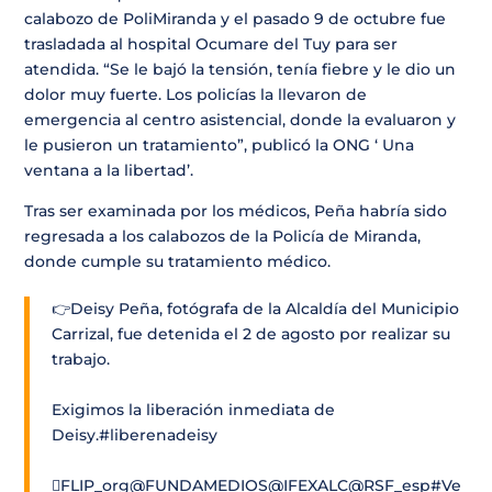
calabozo de PoliMiranda y el pasado 9 de octubre fue
trasladada al hospital Ocumare del Tuy para ser
atendida. “Se le bajó la tensión, tenía fiebre y le dio un
dolor muy fuerte. Los policías la llevaron de
emergencia al centro asistencial, donde la evaluaron y
le pusieron un tratamiento”, publicó la ONG ‘ Una
ventana a la libertad’.
Tras ser examinada por los médicos, Peña habría sido
regresada a los calabozos de la Policía de Miranda,
donde cumple su tratamiento médico.
👉Deisy Peña, fotógrafa de la Alcaldía del Municipio
Carrizal, fue detenida el 2 de agosto por realizar su
trabajo.
Exigimos la liberación inmediata de
Deisy.
#liberenadeisy
FLIP_org
@FUNDAMEDIOS
@IFEXALC
@RSF_esp
#Ve